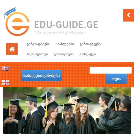
განცხადებები
სიახლეები
გამოაქვეყნე
ჩვენ შესახებ
გამოფენები
კონტაქტი
სიახლეების გამოწერა
ძიება