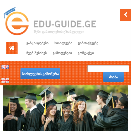
განცხადებები
სიახლეები
გამოაქვეყნე
ჩვენ შესახებ
გამოფენები
კონტაქტი
სიახლეების გამოწერა
ძიება