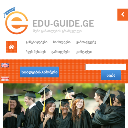
განცხადებები
სიახლეები
გამოაქვეყნე
ჩვენ შესახებ
გამოფენები
კონტაქტი
სიახლეების გამოწერა
ძიება