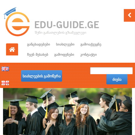
განცხადებები
სიახლეები
გამოაქვეყნე
ჩვენ შესახებ
გამოფენები
კონტაქტი
სიახლეების გამოწერა
ძიება