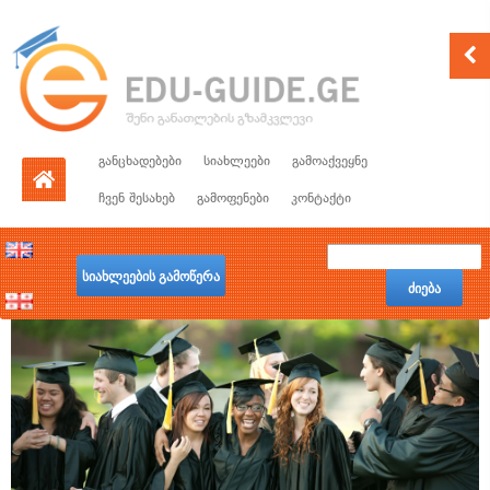
განცხადებები
სიახლეები
გამოაქვეყნე
ჩვენ შესახებ
გამოფენები
კონტაქტი
სიახლეების გამოწერა
ძიება