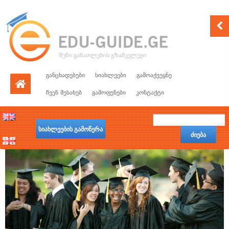
განცხადებები
სიახლეები
გამოაქვეყნე
ჩვენ შესახებ
გამოფენები
კონტაქტი
სიახლეების გამოწერა
ძიება