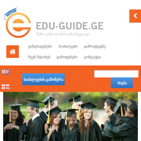
განცხადებები
სიახლეები
გამოაქვეყნე
ჩვენ შესახებ
გამოფენები
კონტაქტი
სიახლეების გამოწერა
ძიება