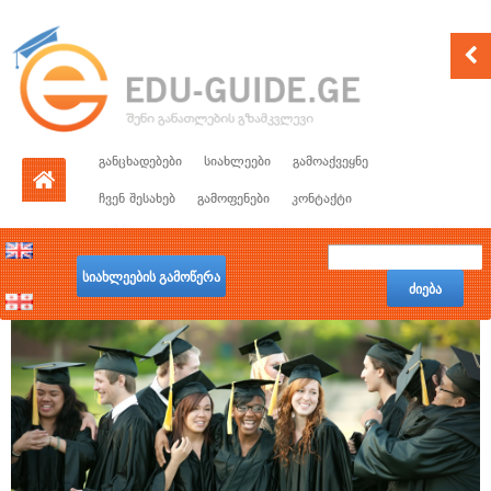
განცხადებები
სიახლეები
გამოაქვეყნე
ჩვენ შესახებ
გამოფენები
კონტაქტი
სიახლეების გამოწერა
ძიება