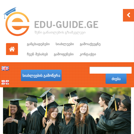
განცხადებები
სიახლეები
გამოაქვეყნე
ჩვენ შესახებ
გამოფენები
კონტაქტი
სიახლეების გამოწერა
ძიება