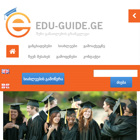
განცხადებები
სიახლეები
გამოაქვეყნე
ჩვენ შესახებ
გამოფენები
კონტაქტი
სიახლეების გამოწერა
ძიება