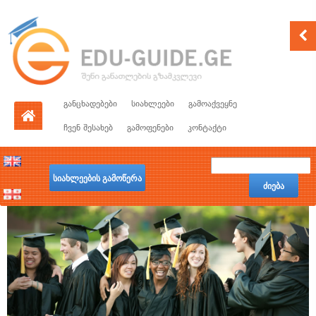
განცხადებები
სიახლეები
გამოაქვეყნე
ჩვენ შესახებ
გამოფენები
კონტაქტი
სიახლეების გამოწერა
ძიება