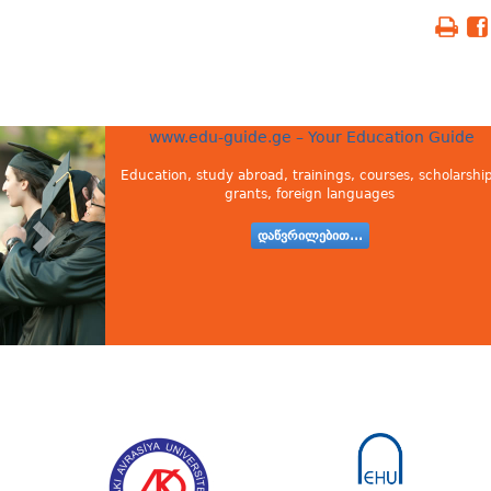
www.edu-guide.ge – Your Education Guide
Education, study abroad, trainings, courses, scholarship
grants, foreign languages
დაწვრილებით...