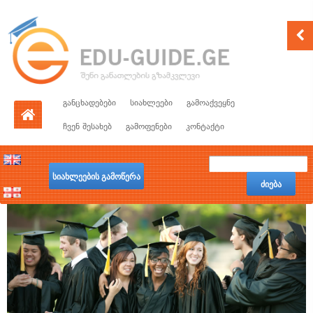
განცხადებები
სიახლეები
გამოაქვეყნე
ჩვენ შესახებ
გამოფენები
კონტაქტი
სიახლეების გამოწერა
ძიება