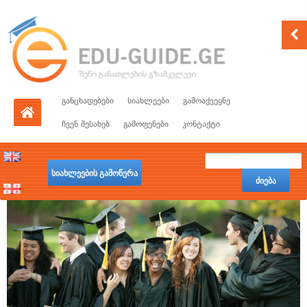
განცხადებები
სიახლეები
გამოაქვეყნე
ჩვენ შესახებ
გამოფენები
კონტაქტი
სიახლეების გამოწერა
ძიება