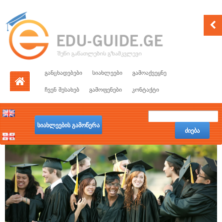
განცხადებები
სიახლეები
გამოაქვეყნე
ჩვენ შესახებ
გამოფენები
კონტაქტი
სიახლეების გამოწერა
ძიება